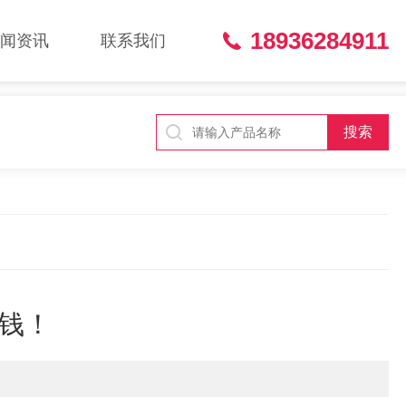
18936284911
新闻资讯
联系我们
钱！