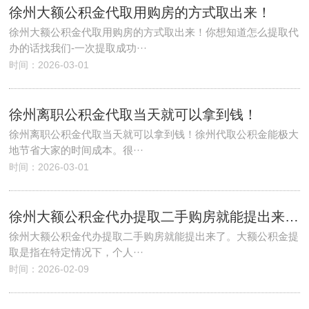
徐州大额公积金代取用购房的方式取出来！
徐州大额公积金代取用购房的方式取出来！你想知道怎么提取代
办的话找我们-一次提取成功···
时间：2026-03-01
徐州离职公积金代取当天就可以拿到钱！
徐州离职公积金代取当天就可以拿到钱！徐州代取公积金能极大
地节省大家的时间成本。很···
时间：2026-03-01
徐州大额公积金代办提取二手购房就能提出来了。
徐州大额公积金代办提取二手购房就能提出来了。大额公积金提
取是指在特定情况下，个人···
时间：2026-02-09