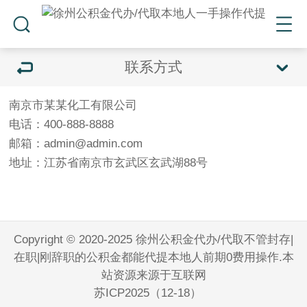
联系方式
南京市某某化工有限公司
电话：400-888-8888
邮箱：admin@admin.com
地址：江苏省南京市玄武区玄武湖88号
Copyright © 2020-2025 徐州公积金代办/代取不管封存|
在职|刚辞职的公积金都能代提本地人前期0费用操作.本
站资源来源于互联网
苏ICP2025（12-18）