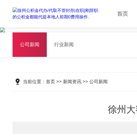
首页
公司新闻
行业新闻
当前位置：
首页
>>
新闻资讯
>>
公司新闻
徐州大