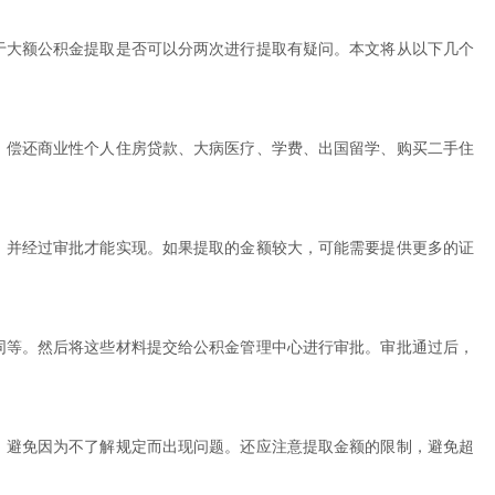
于大额公积金提取是否可以分两次进行提取有疑问。本文将从以下几个
、偿还商业性个人住房贷款、大病医疗、学费、出国留学、购买二手住
，并经过审批才能实现。如果提取的金额较大，可能需要提供更多的证
同等。然后将这些材料提交给公积金管理中心进行审批。审批通过后，
，避免因为不了解规定而出现问题。还应注意提取金额的限制，避免超