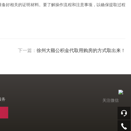
准备好相关的证明材料。要了解操作流程和注意事项，以确保提取过程
下一篇：
徐州大额公积金代取用购房的方式取出来！
服务
关注微信