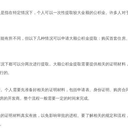
取是指在特定情况下，个人可以一次性提取较大金额的公积金。许多人对
可能有所不同，但以下几种情况可以申请大额公积金提取：购买首套住房
情况下都可以分两次进行提取。大额公积金提取需要提供相关的证明材料
行的。
行。个人需要先准备好相关的证明材料，包括申请表、身份证明、购房合
房的开发商。整个流程一般需要一定的时间来完成。
供的证明材料真实有效，以免影响审批的进程。要了解相关的规定和流程
。